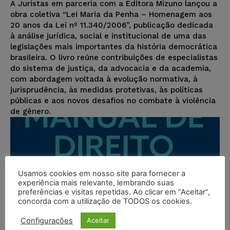
A Juristas em parceria com a Editora Mizuno lançou a
obra coletiva “Lei Maria da Penha – Homenagem aos
20 anos da Lei nº 11.340/2006”, publicação dedicada
à análise jurídica, social e institucional de uma das
legislações mais importantes da história democrática
brasileira. O livro reúne contribuições de especialistas
do sistema de justiça, da advocacia e da academia,
com abordagem voltada à evolução normativa, à
jurisprudência, às medidas protetivas, às políticas
públicas e aos novos desafios no combate à violência
de gênero.
Usamos cookies em nosso site para fornecer a
experiência mais relevante, lembrando suas
preferências e visitas repetidas. Ao clicar em “Aceitar”,
concorda com a utilização de TODOS os cookies.
Configurações
Aceitar