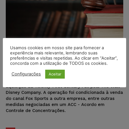
Usamos cookies em nosso site para fornecer a
Compra da Fox pela Disney é
experiência mais relevante, lembrando suas
preferências e visitas repetidas. Ao clicar em “Aceitar”,
aprovada pelo Cade com restrições
concorda com a utilização de TODOS os cookies.
Juristas
-
28/02/2019
NOTÍCIAS
Configurações
Aceitar
O Cade aprovou ontem (27) com algumas restrições a
aquisição da Twenty-First Century Fox pela The Walt
Disney Company. A operação foi condicionada à venda
do canal Fox Sports a outra empresa, entre outras
medidas negociadas em um ACC - Acordo em
Controle de Concentrações.