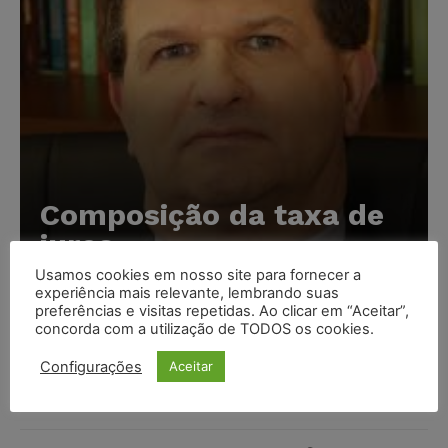
Composição da taxa de
juros
Usamos cookies em nosso site para fornecer a
Carlos Henrique Abrão
-
07/08/2026
experiência mais relevante, lembrando suas
preferências e visitas repetidas. Ao clicar em “Aceitar”,
concorda com a utilização de TODOS os cookies.
Meta é alvo de denúncia após anúncios com conteúdo
sexual infantil gerado por IA circularem em suas
Configurações
Aceitar
plataformas
NOTÍCIAS
07/08/2026