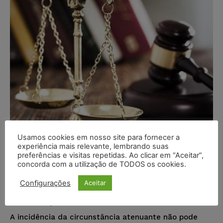
Usamos cookies em nosso site para fornecer a
experiência mais relevante, lembrando suas
TRF2 exclui atenuante que
preferências e visitas repetidas. Ao clicar em “Aceitar”,
concorda com a utilização de TODOS os cookies.
reduziu pena abaixo do mínimo
legal
Configurações
Aceitar
Juristas
-
10/03/2017
NOTÍCIAS
A incidência da circunstância atenuante não pode