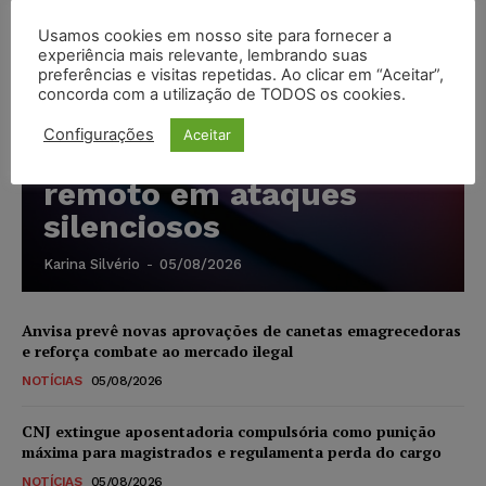
Usamos cookies em nosso site para fornecer a
Cibercriminosos
experiência mais relevante, lembrando suas
preferências e visitas repetidas. Ao clicar em “Aceitar”,
exploram softwares
concorda com a utilização de TODOS os cookies.
legítimos para instalar
Configurações
Aceitar
ferramentas de acesso
remoto em ataques
silenciosos
Karina Silvério
-
05/08/2026
Anvisa prevê novas aprovações de canetas emagrecedoras
e reforça combate ao mercado ilegal
NOTÍCIAS
05/08/2026
CNJ extingue aposentadoria compulsória como punição
máxima para magistrados e regulamenta perda do cargo
NOTÍCIAS
05/08/2026