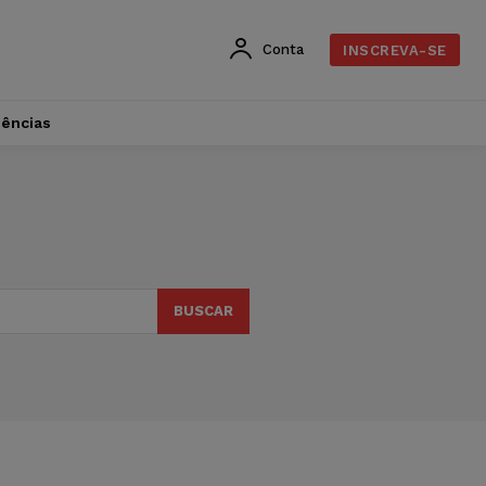
Conta
INSCREVA-SE
dências
BUSCAR