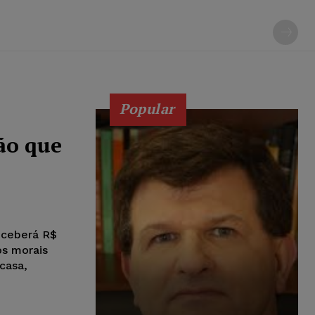
Popular
ão que
eceberá R$
os morais
casa,