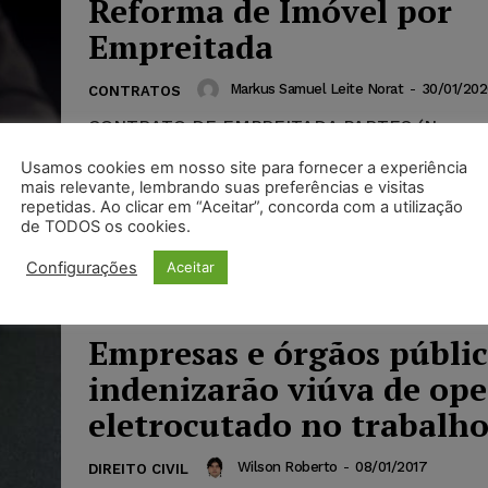
Reforma de Imóvel por
Empreitada
Markus Samuel Leite Norat
-
30/01/202
CONTRATOS
CONTRATO DE EMPREITADA PARTES (Nome 
Contratante), (Nacionalidade), (Profissão), (Est
Usamos cookies em nosso site para fornecer a experiência
(Documentos de Identificação - Carteira de Id
mais relevante, lembrando suas preferências e visitas
C.I.C), capaz, residente e domiciliado na Rua...
repetidas. Ao clicar em “Aceitar”, concorda com a utilização
de TODOS os cookies.
Configurações
Aceitar
Empresas e órgãos públi
indenizarão viúva de ope
eletrocutado no trabalh
Wilson Roberto
-
08/01/2017
DIREITO CIVIL