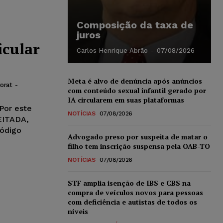
Composição da taxa de
juros
icular
Carlos Henrique Abrão
-
07/08/2026
Meta é alvo de denúncia após anúncios
orat
-
com conteúdo sexual infantil gerado por
IA circularem em suas plataformas
Por este
NOTÍCIAS
07/08/2026
EITADA,
Código
Advogado preso por suspeita de matar o
filho tem inscrição suspensa pela OAB-TO
NOTÍCIAS
07/08/2026
STF amplia isenção de IBS e CBS na
compra de veículos novos para pessoas
com deficiência e autistas de todos os
níveis