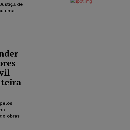
Justiça de
ou uma
onder
ores
vil
teira
pelos
uma
 de obras