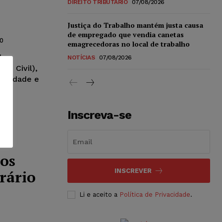
DIREITO TRIBUTÁRIO
07/08/2026
Justiça do Trabalho mantém justa causa
de empregado que vendia canetas
0
emagrecedoras no local de trabalho
do
NOTÍCIAS
07/08/2026
ado Civil),
entidade e
Inscreva-se
cos
rário
INSCREVER
o
Li e aceito a
Política de Privacidade
.