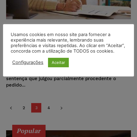
Professora tem direito à
Usamos cookies em nosso site para fornecer a
aposentadoria somente após 25
experiência mais relevante, lembrando suas
anos de exercício do magistério
preferências e visitas repetidas. Ao clicar em “Aceitar”,
concorda com a utilização de TODOS os cookies.
Wilson Roberto
-
05/12/2016
NOTÍCIAS
Configurações
Aceitar
A 1ª Turma deu parcial provimento à apelação do
Instituto Nacional do Seguro Social (INSS) contra a
sentença que julgou parcialmente procedente o
pedido...
2
3
4
Popular