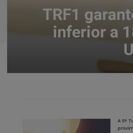
TRF1 garant
inferior a
U
A 5ª T
provim