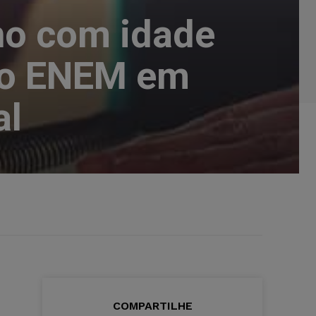
no com idade
 no ENEM em
al
COMPARTILHE