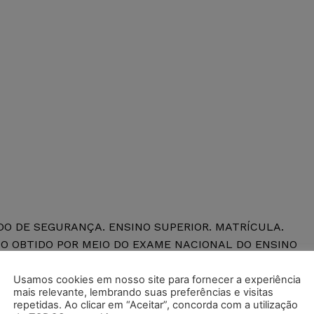
O DE SEGURANÇA. ENSINO SUPERIOR. MATRÍCULA.
O OBTIDO POR MEIO DO EXAME NACIONAL DO ENSINO
E O CERTIFICADO POR FORÇA DE DECISÃO JUDICIAL.
 DAS AULAS. SENTENÇA MANTIDA. 1. A jurisprudência
Usamos cookies em nosso site para fornecer a experiência
mais relevante, lembrando suas preferências e visitas
ura possível ao estudante menor de 18 anos, cursando ain
repetidas. Ao clicar em “Aceitar”, concorda com a utilização