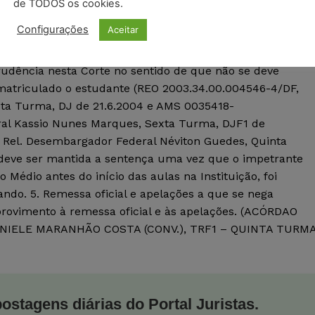
e Ensino Médio – ENEM, obter certificado de conclusão,
de TODOS os cookies.
807/2010, do Ministério da Educação. 2. No caso, contudo, 
Configurações
Aceitar
ecebeu o certificado de conclusão de ensino médio em
em Direito regularmente, conforme faz prova a
rudência nesta Corte no sentido de que não se deve
matriculado o estudante (REO 2003.34.00.004546-4/DF,
xta Turma, DJ de 21.6.2004 e AMS 0035418-
ral Kassio Nunes Marques, Sexta Turma, DJF1 de
 Rel. Desembargador Federal Néviton Guedes, Quinta
 deve ser mantida a sentença uma vez que o impetrante
Médio antes do início das aulas na Instituição, foi
ndo. 5. Remessa oficial e apelações a que se nega
rovimento à remessa oficial e às apelações. (ACÓRDAO
DANIELE MARANHÃO COSTA (CONV.), TRF1 – QUINTA TURMA
postagens diárias do Portal Juristas.