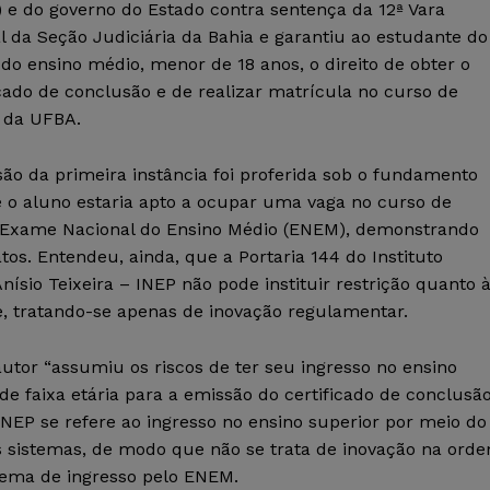
 e do governo do Estado contra sentença da 12ª Vara
l da Seção Judiciária da Bahia e garantiu ao estudante do
 do ensino médio, menor de 18 anos, o direito de obter o
icado de conclusão e de realizar matrícula no curso de
o da UFBA.
são da primeira instância foi proferida sob o fundamento
 o aluno estaria apto a ocupar uma vaga no curso de
do Exame Nacional do Ensino Médio (ENEM), demonstrando
os. Entendeu, ainda, que a Portaria 144 do Instituto
ísio Teixeira – INEP não pode instituir restrição quanto 
e, tratando-se apenas de inovação regulamentar.
utor “assumiu os riscos de ter seu ingresso no ensino
de faixa etária para a emissão do certificado de conclusã
INEP se refere ao ingresso no ensino superior por meio do
s sistemas, de modo que não se trata de inovação na ord
stema de ingresso pelo ENEM.