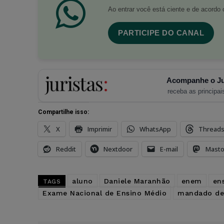
Ao entrar você está ciente e de acord
PARTICIPE DO CANAL
Acompanhe o Ju
receba as principais
Compartilhe isso:
X
Imprimir
WhatsApp
Thread
Reddit
Nextdoor
E-mail
Mast
aluno
Daniele Maranhão
enem
en
TAGS
Exame Nacional de Ensino Médio
mandado de