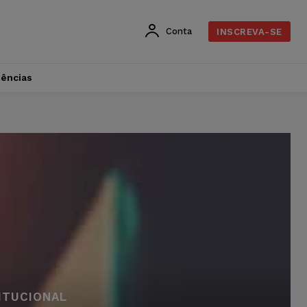
Conta
INSCREVA-SE
dências
ITUCIONAL