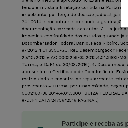
o ensino médio e aprovado no Exame Nacional d
tendo em vista a limitação contida na Portaria 
impetrante, por força de decisão judicial, já r
24.1.2014 e encontra-se cursando a graduação 
documentação carreada aos autos. 3. Há jurisp
impedir a continuidade dos estudos quando já 
Desembargador Federal Daniel Paes Ribeiro, Se
87.2012.4.01.3500/GO, Rel. Desembargador Fede
25/10/2013 e AC 0003258-65.2015.4.01.3803/MG,
Turma, e-DJF1 de 30/03/2016). 4. Desse modo,
apresentou o Certificado de Conclusão do Ensino 
matriculado e encontra-se regularmente estuda
provimento.A Turma, por unanimidade, negou p
0002160-36.2014.4.01.3300 , JUÍZA FEDERAL 
e-DJF1 DATA:24/06/2016 PAGINA:.)
Participe e receba as 