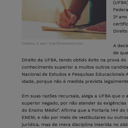
(UFBA)
Federa
2º ano
certif
Direit
Créditos: A. and I. Kruk/Shutterstock.com
A deci
de que
Direito da UFBA, tendo obtido êxito na prova 
conhecimento superior a muitos outros candidat
Nacional de Estudos e Pesquisas Educacionais An
idade, porque não é medida prevista legalment
Em suas razões recursais, alega a UFBA que o a
superior negado, por não atender às exigências 
do Ensino Médio”. Afirma que a Portaria 144 do 
ENEM, e não por meio de vestibulares ou outro
jurídica, mas de mera disciplina inserida no si