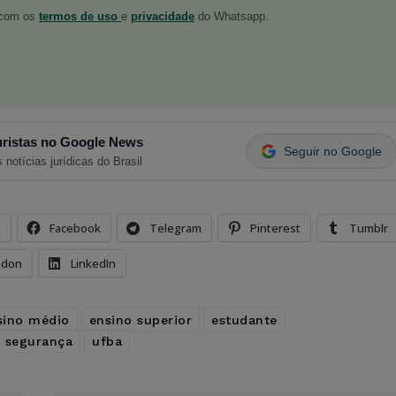
o com os
termos de uso
e
privacidade
do Whatsapp.
ristas no Google News
Seguir no Google
 notícias jurídicas do Brasil
s
Facebook
Telegram
Pinterest
Tumblr
odon
LinkedIn
sino médio
ensino superior
estudante
 segurança
ufba