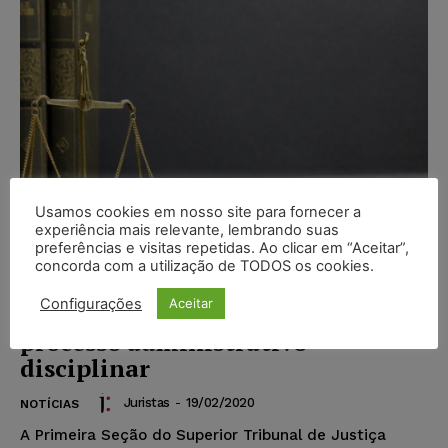
Usamos cookies em nosso site para fornecer a
experiência mais relevante, lembrando suas
preferências e visitas repetidas. Ao clicar em “Aceitar”,
concorda com a utilização de TODOS os cookies.
Primeira Seção do STJ aprova
Configurações
Aceitar
súmulas sobre benefícios fiscais e
processo administrativo
disciplinar
Juristas
-
19/02/2020
NOTÍCIAS
A Primeira Seção do Superior Tribunal de Justiça