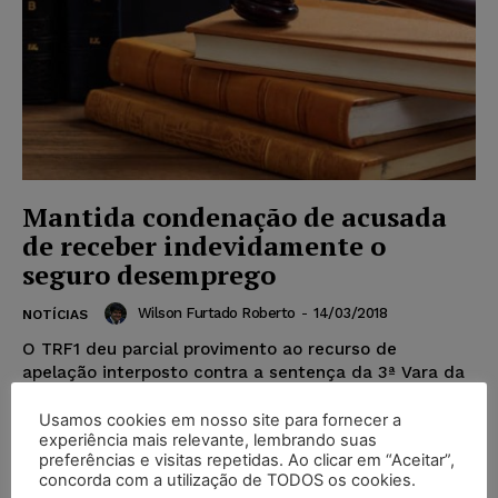
Mantida condenação de acusada
de receber indevidamente o
seguro desemprego
Wilson Furtado Roberto
-
14/03/2018
NOTÍCIAS
O TRF1 deu parcial provimento ao recurso de
apelação interposto contra a sentença da 3ª Vara da
Seção Judiciária de Rondônia, que condenou a
recorrente e um corréu, proprietário da empresa em
Usamos cookies em nosso site para fornecer a
experiência mais relevante, lembrando suas
que a demandada trabalhava e seu empregador, por
preferências e visitas repetidas. Ao clicar em “Aceitar”,
recebimento indevido do benefício Seguro-
concorda com a utilização de TODOS os cookies.
Desemprego...