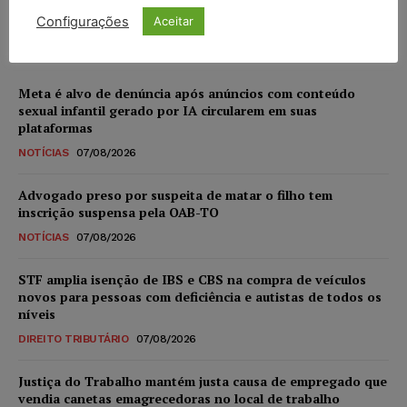
juros
Configurações
Aceitar
Carlos Henrique Abrão
-
07/08/2026
Meta é alvo de denúncia após anúncios com conteúdo
sexual infantil gerado por IA circularem em suas
plataformas
NOTÍCIAS
07/08/2026
Advogado preso por suspeita de matar o filho tem
inscrição suspensa pela OAB-TO
NOTÍCIAS
07/08/2026
STF amplia isenção de IBS e CBS na compra de veículos
novos para pessoas com deficiência e autistas de todos os
níveis
DIREITO TRIBUTÁRIO
07/08/2026
Justiça do Trabalho mantém justa causa de empregado que
vendia canetas emagrecedoras no local de trabalho