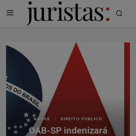
NOTAS
DIREITO PÚBLICO
OAB-SP indenizará