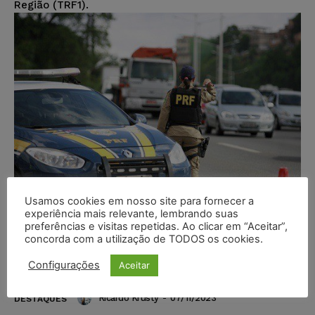
Região (TRF1).
Usamos cookies em nosso site para fornecer a
experiência mais relevante, lembrando suas
preferências e visitas repetidas. Ao clicar em “Aceitar”,
Ex-corregedor-geral da PRF tem
concorda com a utilização de TODOS os cookies.
pedido para concluir mandato
Configurações
Aceitar
negado pela Justiça Federal
Ricardo Krusty
-
07/11/2023
DESTAQUES