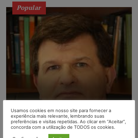
Popular
Usamos cookies em nosso site para fornecer a
Composição da taxa de
experiência mais relevante, lembrando suas
preferências e visitas repetidas. Ao clicar em “Aceitar”,
juros
concorda com a utilização de TODOS os cookies.
Carlos Henrique Abrão
-
07/08/2026