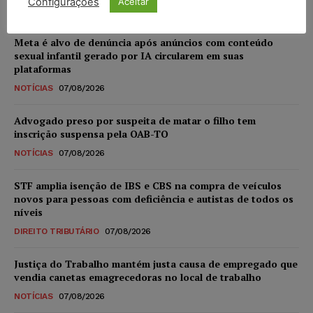
Configurações
Aceitar
Meta é alvo de denúncia após anúncios com conteúdo
sexual infantil gerado por IA circularem em suas
plataformas
NOTÍCIAS
07/08/2026
Advogado preso por suspeita de matar o filho tem
inscrição suspensa pela OAB-TO
NOTÍCIAS
07/08/2026
STF amplia isenção de IBS e CBS na compra de veículos
novos para pessoas com deficiência e autistas de todos os
níveis
DIREITO TRIBUTÁRIO
07/08/2026
Justiça do Trabalho mantém justa causa de empregado que
vendia canetas emagrecedoras no local de trabalho
NOTÍCIAS
07/08/2026