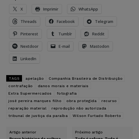
X
Imprimir
WhatsApp
Threads
Facebook
Telegram
Pinterest
Tumblr
Reddit
Nextdoor
E-mail
Mastodon
LinkedIn
TAGS
apelação
Companhia Brasileira de Distribuição
contrafação
danos morais e materiais
Extra Supermercados
fotografia
josé pereira marques filho
obra protegida
recurso
reparação material
reprodução não autorizada
tribunal de justiça da paraíba
Wilson Furtado Roberto
Artigo anterior
Próximo artigo
Breve histórico da cultura
Tudo é refugo. Tudo é