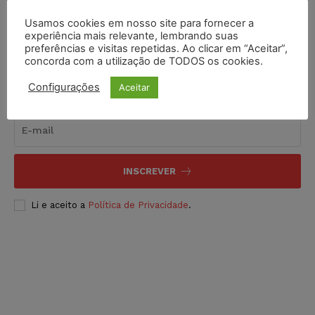
Usamos cookies em nosso site para fornecer a
experiência mais relevante, lembrando suas
preferências e visitas repetidas. Ao clicar em “Aceitar”,
concorda com a utilização de TODOS os cookies.
Configurações
Aceitar
Inscreva-se
INSCREVER
Li e aceito a
Política de Privacidade
.