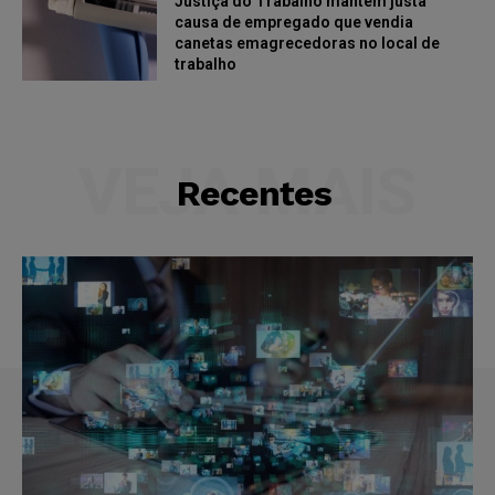
Justiça do Trabalho mantém justa
causa de empregado que vendia
canetas emagrecedoras no local de
trabalho
VEJA MAIS
Recentes