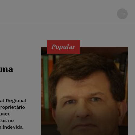
Popular
ama
al Regional
roprietário
guaçu
tos no
 indevida