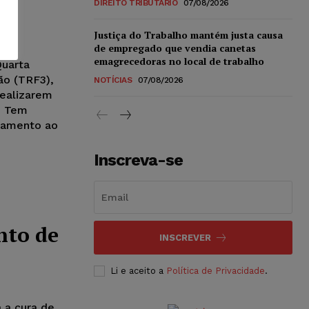
DIREITO TRIBUTÁRIO
07/08/2026
Justiça do Trabalho mantém justa causa
de empregado que vendia canetas
emagrecedoras no local de trabalho
Quarta
ão (TRF3),
NOTÍCIAS
07/08/2026
realizarem
i Tem
ntamento ao
Inscreva-se
nto de
INSCREVER
Li e aceito a
Política de Privacidade
.
 a cura de