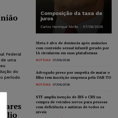
Composição da taxa de
União
juros
Carlos Henrique Abrão
-
07/08/2026
Meta é alvo de denúncia após anúncios
com conteúdo sexual infantil gerado por
IA circularem em suas plataformas
al Federal
o de uma
NOTÍCIAS
07/08/2026
seu
ndução do
Advogado preso por suspeita de matar o
no período
filho tem inscrição suspensa pela OAB-TO
NOTÍCIAS
07/08/2026
STF amplia isenção de IBS e CBS na
compra de veículos novos para pessoas
ulares
com deficiência e autistas de todos os
níveis
cílio