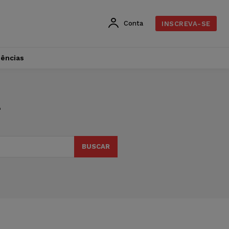
Conta
INSCREVA-SE
dências
r
BUSCAR