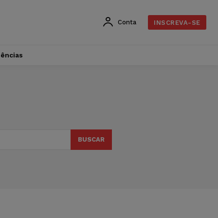
Conta
INSCREVA-SE
dências
BUSCAR