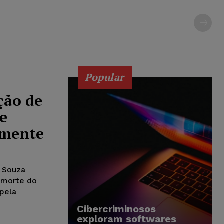
Popular
ção de
 e
amente
e Souza
 morte do
pela
Cibercriminosos
exploram softwares