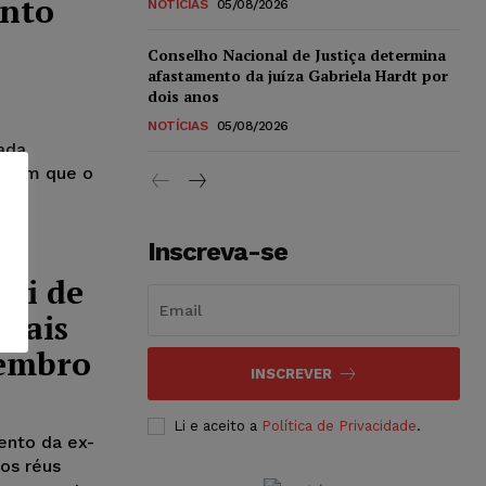
ento
NOTÍCIAS
05/08/2026
Conselho Nacional de Justiça determina
afastamento da juíza Gabriela Hardt por
dois anos
NOTÍCIAS
05/08/2026
ada
eriam que o
Inscreva-se
úri de
emais
zembro
INSCREVER
Li e aceito a
Política de Privacidade
.
ento da ex-
mos réus