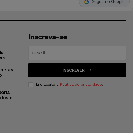
Seguir no Google
Inscreva-se
de
os
anetas
INSCREVER
o
Li e aceito a
Política de privacidade
.
sória
dos e