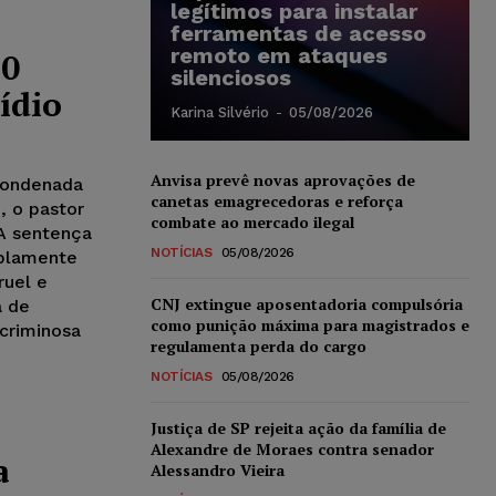
legítimos para instalar
ferramentas de acesso
remoto em ataques
50
silenciosos
ídio
Karina Silvério
-
05/08/2026
Anvisa prevê novas aprovações de
 condenada
canetas emagrecedoras e reforça
, o pastor
combate ao mercado ilegal
A sentença
NOTÍCIAS
05/08/2026
iplamente
ruel e
CNJ extingue aposentadoria compulsória
a de
como punição máxima para magistrados e
criminosa
regulamenta perda do cargo
NOTÍCIAS
05/08/2026
Justiça de SP rejeita ação da família de
Alexandre de Moraes contra senador
a
Alessandro Vieira