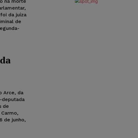
o na morte
arlamentar,
foi da juíza
iminal de
segunda-
ada
o Arce, da
ex-deputada
s de
o Carmo,
6 de junho,