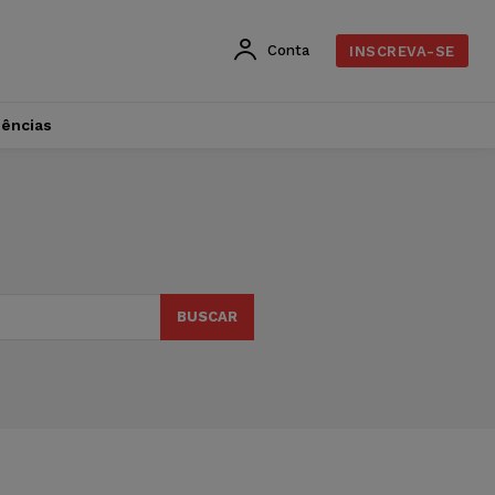
Conta
INSCREVA-SE
dências
BUSCAR