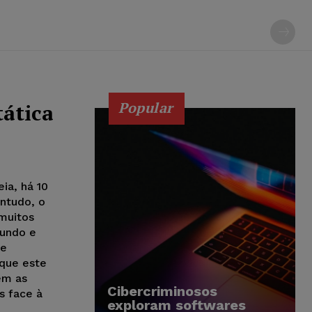
Popular
tática
ia, há 10
ntudo, o
muitos
mundo e
de
 que este
ém as
Cibercriminosos
s face à
exploram softwares