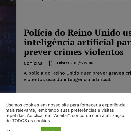
Polícia do Reino Unido u
inteligência artificial pa
prever crimes violentos
Juristas
-
03/12/2018
NOTÍCIAS
A polícia do Reino Unido quer prever graves c
violentos usando inteligência artificial.
Usamos cookies em nosso site para fornecer a experiência
mais relevante, lembrando suas preferências e visitas
repetidas. Ao clicar em “Aceitar”, concorda com a utilização
de TODOS os cookies.