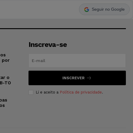
Seguir no Google
Inscreva-se
ios
o por
ar o
INSCREVER
AB-TO
Li e aceito a
Política de privacidade
.
oas
 os