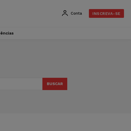
Conta
INSCREVA-SE
dências
BUSCAR