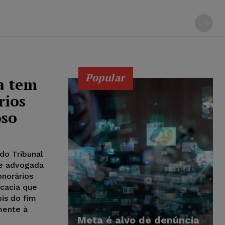
Popular
a tem
rios
oso
do Tribunal
ue advogada
onorários
ocacia que
is do fim
mente à
Meta é alvo de denúncia