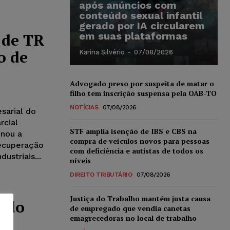
após anúncios com
conteúdo sexual infantil
gerado por IA circularem
 de TR
em suas plataformas
o de
Karina Silvério
-
07/08/2026
Advogado preso por suspeita de matar o
filho tem inscrição suspensa pela OAB-TO
NOTÍCIAS
07/08/2026
sarial do
rcial
STF amplia isenção de IBS e CBS na
inou a
compra de veículos novos para pessoas
recuperação
com deficiência e autistas de todos os
ustriais...
níveis
DIREITO TRIBUTÁRIO
07/08/2026
Justiça do Trabalho mantém justa causa
zado
de empregado que vendia canetas
emagrecedoras no local de trabalho