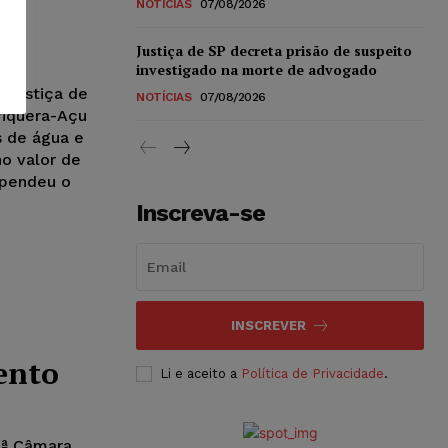
NOTÍCIAS
07/08/2026
Justiça de SP decreta prisão de suspeito
investigado na morte de advogado
e Justiça de
NOTÍCIAS
07/08/2026
riquera-Açu
s de água e
o valor de
spendeu o
Inscreva-se
INSCREVER
ento
Li e aceito a
Política de Privacidade
.
9ª Câmara