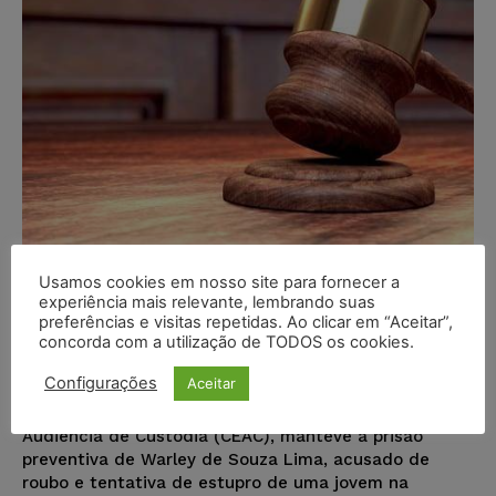
Justiça mantém na prisão acusado
Usamos cookies em nosso site para fornecer a
experiência mais relevante, lembrando suas
de roubo e tentativa de estupro no
preferências e visitas repetidas. Ao clicar em “Aceitar”,
Barra Shopping
concorda com a utilização de TODOS os cookies.
Juristas
-
17/05/2017
NOTÍCIAS
Configurações
Aceitar
O juiz Marco Couto, do plantão na Central de
Audiência de Custódia (CEAC), manteve a prisão
preventiva de Warley de Souza Lima, acusado de
roubo e tentativa de estupro de uma jovem na