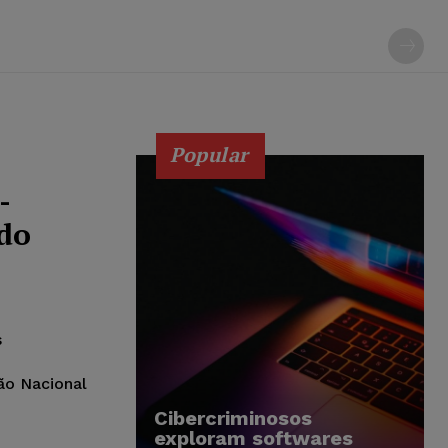
Popular
-
ado
s
ão Nacional
Cibercriminosos
exploram softwares