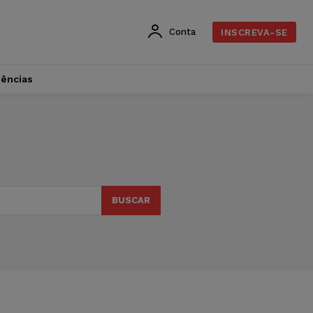
Conta
INSCREVA-SE
dências
BUSCAR