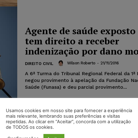
Agente de saúde exposto
tem direito a receber
indenização por dano mo
Wilson Roberto
-
21/11/2016
DIREITO CIVIL
A 6ª Turma do Tribunal Regional Federal da 1ª
negou provimento à apelação da Fundação Nac
Saúde (Funasa) e deu parcial provimento...
Usamos cookies em nosso site para fornecer a experiência
mais relevante, lembrando suas preferências e visitas
repetidas. Ao clicar em “Aceitar”, concorda com a utilização
de TODOS os cookies.