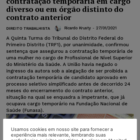
contratação temporária em cargo
diverso ou em órgão distinto do
contrato anterior
Ricardo Krusty
-
27/01/2021
DIREITO TRABALHISTA
A Quinta Turma do Tribunal do Distrito Federal do
Primeiro Distrito (TRF1), por unanimidade, confirmou
sentença que assegurou a contratação temporária de
uma mulher no cargo de Profissional de Nível Superior
do Ministério da Saúde. A União havia negado o
ingresso da autora sob a alegação de ser proibida a
contratação temporária de candidato aprovado em
processo seletivo simplificado antes de decorrido 24
meses do encerramento do contrato anterior,
situação na qual se enquadra a impetrante, que já
ocupava cargo temporário na Fundação Nacional de
Saúde (Funasa).
Usamos cookies em nosso site para fornecer a
experiência mais relevante, lembrando suas