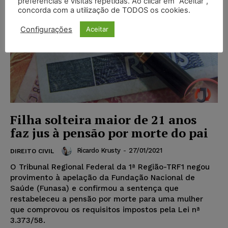
preferências e visitas repetidas. Ao clicar em “Aceitar”,
concorda com a utilização de TODOS os cookies.
Configurações
Aceitar
Filha solteira maior de 21 anos
faz jus à pensão por morte do pai
Ricardo Krusty
-
27/01/2021
DIREITO CIVIL
O Tribunal Regional Federal da 1ª Região-TRF1 negou
provimento à apelação da Fundação Nacional de
Saúde (Funasa) e confirmou a sentença que
restabeleceu a pensão por morte para uma mulher
que comprovou os requisitos impostos pela Lei nª
3.373/58.