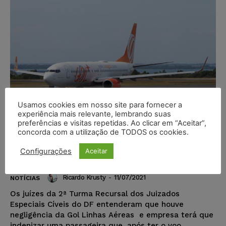
Usamos cookies em nosso site para fornecer a
experiência mais relevante, lembrando suas
preferências e visitas repetidas. Ao clicar em “Aceitar”,
Gol deve indenizar passageira que
concorda com a utilização de TODOS os cookies.
esperou 4 dias para ser
Configurações
Aceitar
reacomodada em novo voo
Ricardo Krusty
-
11/07/2021
NOTÍCIAS
Os juízes da 2ª Turma Recursal dos Juizados
Especiais Cíveis do DF entenderam que houve
negligência da Gol Linhas Aéreas e empresa terá que
indenizar uma passageira que, após ter o voo