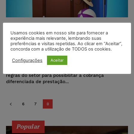
Empresas aéreas defendem
cobrança separada de serviços
Usamos cookies em nosso site para fornecer a
experiência mais relevante, lembrando suas
para reduzir custos
preferências e visitas repetidas. Ao clicar em “Aceitar”,
concorda com a utilização de TODOS os cookies.
Wilson Roberto
-
01/12/2016
NOTÍCIAS
Configurações
Aceitar
Representantes das principais empresas aéreas que
atuam no Brasil defenderam hoje (1º) mudanças em
regras do setor para possibilitar a cobrança
diferenciada de prestação...
6
7
8
Popular