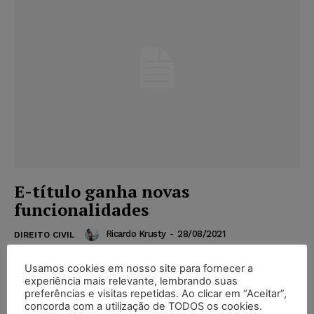
E-título ganha novas
funcionalidades
Ricardo Krusty
-
28/08/2021
DIREITO CIVIL
Em sua mais recente atualização, o aplicativo e-Título
Usamos cookies em nosso site para fornecer a
passou a oferecer novos serviços, entre outros,
experiência mais relevante, lembrando suas
melhor acessibilidade, consulta de débitos, cadastro
preferências e visitas repetidas. Ao clicar em “Aceitar”,
como mesário voluntário, emissão de certidões
concorda com a utilização de TODOS os cookies.