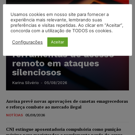
Usamos cookies em nosso site para fornecer a
experiência mais relevante, lembrando suas
Cibercriminosos
preferências e visitas repetidas. Ao clicar em “Aceitar”,
concorda com a utilização de TODOS os cookies.
exploram softwares
Configurações
Aceitar
legítimos para instalar
ferramentas de acesso
remoto em ataques
silenciosos
Karina Silvério
-
05/08/2026
Anvisa prevê novas aprovações de canetas emagrecedoras
e reforça combate ao mercado ilegal
NOTÍCIAS
05/08/2026
CNJ extingue aposentadoria compulsória como punição
máxima para magistrados e regulamenta perda do cargo