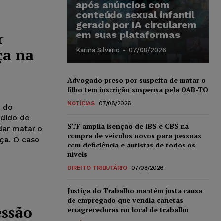
após anúncios com
conteúdo sexual infantil
gerado por IA circularem
r
em suas plataformas
ça na
Karina Silvério
-
07/08/2026
Advogado preso por suspeita de matar o
filho tem inscrição suspensa pela OAB-TO
NOTÍCIAS
07/08/2026
e do
edido de
STF amplia isenção de IBS e CBS na
ar matar o
compra de veículos novos para pessoas
nça. O caso
com deficiência e autistas de todos os
níveis
DIREITO TRIBUTÁRIO
07/08/2026
Justiça do Trabalho mantém justa causa
de empregado que vendia canetas
essão
emagrecedoras no local de trabalho