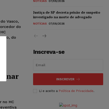
NOTÍCIAS
07/08/2026
Justiça de SP decreta prisão de suspeito
investigado na morte de advogado
 do Vasco,
NOTÍCIAS
07/08/2026
torcedor do
(HC
rroso, do
Inscreva-se
e
iminar
INSCREVER
Li e aceito a
Política de Privacidade
.
ar no HC
reventiva