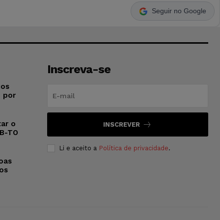
Seguir no Google
Inscreva-se
ios
o por
ar o
INSCREVER
AB-TO
Li e aceito a
Política de privacidade
.
oas
 os