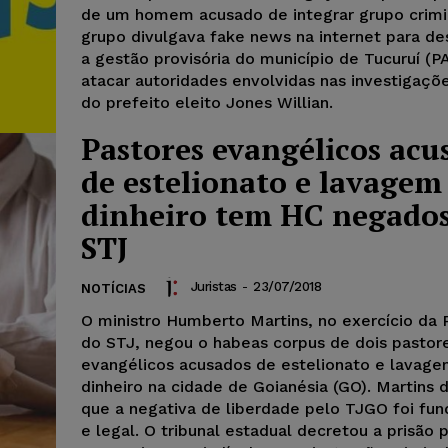
de um homem acusado de integrar grupo crimi
grupo divulgava fake news na internet para des
a gestão provisória do município de Tucuruí (P
atacar autoridades envolvidas nas investigaçõ
do prefeito eleito Jones Willian.
Pastores evangélicos acu
de estelionato e lavagem
dinheiro tem HC negado
STJ
Juristas
-
23/07/2018
NOTÍCIAS
O ministro Humberto Martins, no exercício da 
do STJ, negou o habeas corpus de dois pastor
evangélicos acusados de estelionato e lavag
dinheiro na cidade de Goianésia (GO). Martins 
que a negativa de liberdade pelo TJGO foi f
e legal. O tribunal estadual decretou a prisão 