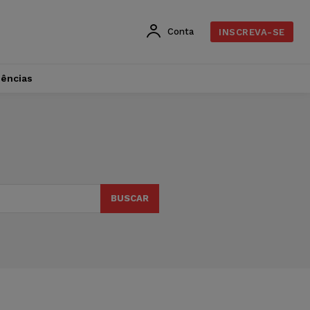
Conta
INSCREVA-SE
dências
BUSCAR