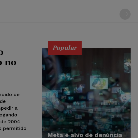
Popular
o
o no
pedido de
 de
pedir a
alegando
 de 2004
o permitido
Meta é alvo de denúncia