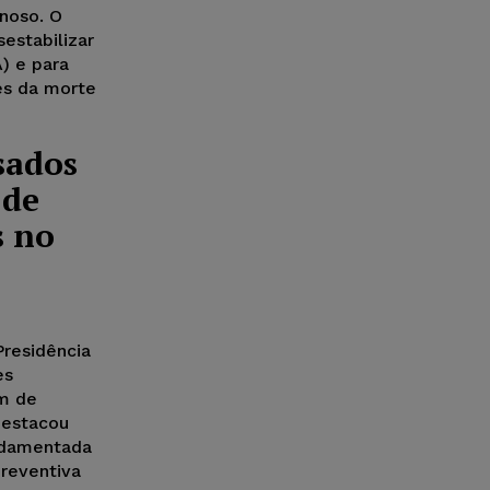
noso. O
estabilizar
A) e para
es da morte
sados
 de
s no
Presidência
es
em de
destacou
undamentada
preventiva