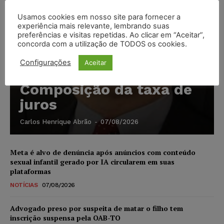
Usamos cookies em nosso site para fornecer a
experiência mais relevante, lembrando suas
preferências e visitas repetidas. Ao clicar em “Aceitar”,
concorda com a utilização de TODOS os cookies.
Configurações
Aceitar
Composição da taxa de
juros
Carlos Henrique Abrão
-
07/08/2026
Meta é alvo de denúncia após anúncios com conteúdo
sexual infantil gerado por IA circularem em suas
plataformas
NOTÍCIAS
07/08/2026
Advogado preso por suspeita de matar o filho tem
inscrição suspensa pela OAB-TO