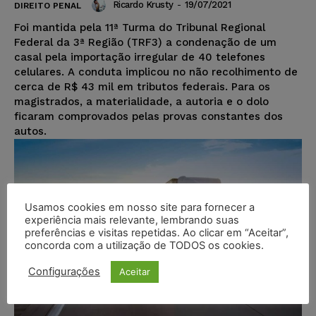
Ricardo Krusty
-
19/07/2021
DIREITO PENAL
Foi mantida pela 11ª Turma do Tribunal Regional
Federal da 3ª Região (TRF3) a condenação de um
casal pela importação irregular de 40 telefones
celulares. A conduta implicou no não recolhimento de
cerca de R$ 43 mil em tributos federais. Para os
magistrados, a materialidade, a autoria e o dolo
ficaram comprovados pelas provas constantes dos
autos.
Usamos cookies em nosso site para fornecer a
experiência mais relevante, lembrando suas
preferências e visitas repetidas. Ao clicar em “Aceitar”,
concorda com a utilização de TODOS os cookies.
Configurações
Aceitar