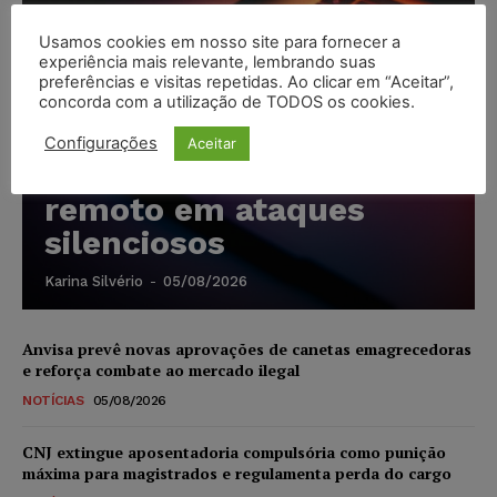
Usamos cookies em nosso site para fornecer a
experiência mais relevante, lembrando suas
Cibercriminosos
preferências e visitas repetidas. Ao clicar em “Aceitar”,
exploram softwares
concorda com a utilização de TODOS os cookies.
legítimos para instalar
Configurações
Aceitar
ferramentas de acesso
remoto em ataques
silenciosos
Karina Silvério
-
05/08/2026
Anvisa prevê novas aprovações de canetas emagrecedoras
e reforça combate ao mercado ilegal
NOTÍCIAS
05/08/2026
CNJ extingue aposentadoria compulsória como punição
máxima para magistrados e regulamenta perda do cargo