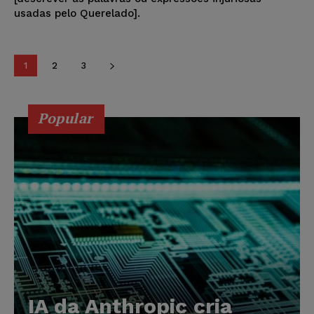
usadas pelo Querelado].
1
2
3
Popular
IA da Anthropic cria