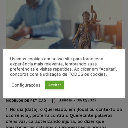
Usamos cookies em nosso site para fornecer a
experiência mais relevante, lembrando suas
preferências e visitas repetidas. Ao clicar em “Aceitar”,
concorda com a utilização de TODOS os cookies.
Configurações
Aceitar
Modelo – Queixa-Crime – Injúria
Juristas
-
30/12/2023
MODELOS DE PETIÇÃO
1. No dia [data], o Querelado, em [local ou contexto da
ocorrência], proferiu contra o Querelante palavras
ofensivas, caracterizando injúria, ao dizer que
[descrever as palavras ou expressões injuriosas