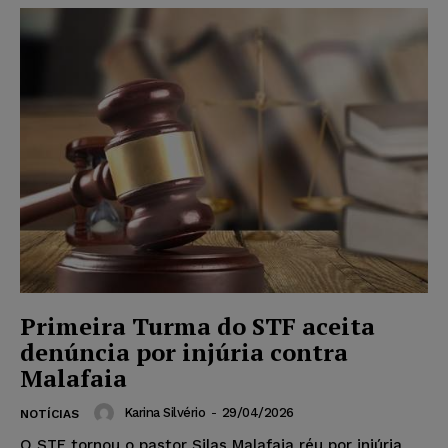
Primeira Turma do STF aceita
denúncia por injúria contra
Malafaia
Karina Silvério
-
29/04/2026
NOTÍCIAS
O STF tornou o pastor Silas Malafaia réu por injúria