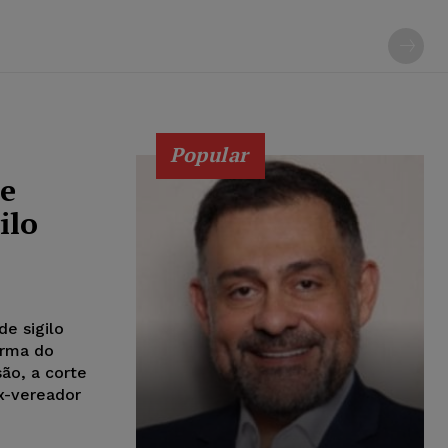
Popular
de
ilo
e sigilo
urma do
são, a corte
ex-vereador