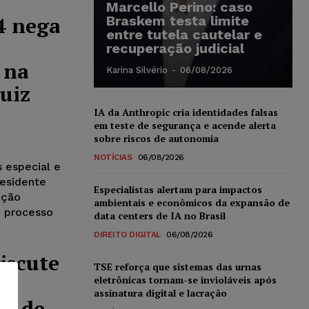
Marcello Perino: caso
4 nega
Braskem testa limite
entre tutela cautelar e
recuperação judicial
 na
Karina Silvério
-
06/08/2026
uiz
IA da Anthropic cria identidades falsas
em teste de segurança e acende alerta
sobre riscos de autonomia
NOTÍCIAS
06/08/2026
 especial e
residente
Especialistas alertam para impactos
ição
ambientais e econômicos da expansão de
o processo
data centers de IA no Brasil
DIREITO DIGITAL
06/08/2026
iscute
TSE reforça que sistemas das urnas
eletrônicas tornam-se invioláveis após
assinatura digital e lacração
da de