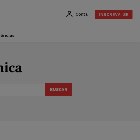
Conta
INSCREVA-SE
dências
nica
BUSCAR