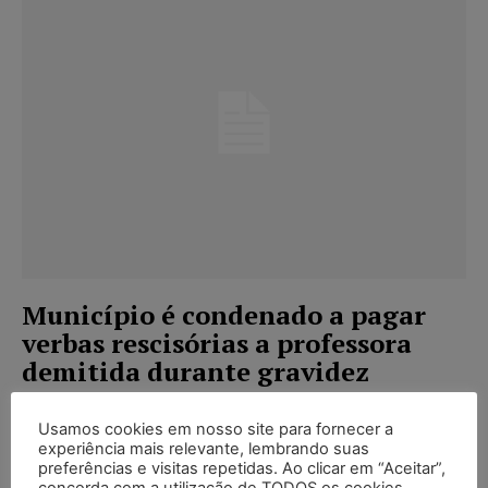
Município é condenado a pagar
verbas rescisórias a professora
demitida durante gravidez
João Padi
-
18/09/2017
NOTÍCIAS
Usamos cookies em nosso site para fornecer a
Ente Público deve pagar os direitos da servidora,
experiência mais relevante, lembrando suas
mesmo ela tendo atuado por contratação
preferências e visitas repetidas. Ao clicar em “Aceitar”,
concorda com a utilização de TODOS os cookies.