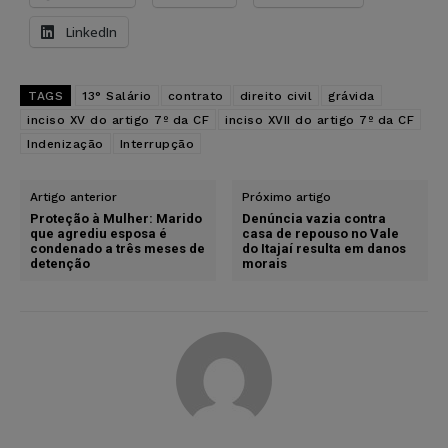
LinkedIn
TAGS
13° Salário
contrato
direito civil
grávida
inciso XV do artigo 7º da CF
inciso XVII do artigo 7º da CF
Indenização
Interrupção
Artigo anterior
Próximo artigo
Proteção à Mulher: Marido
Denúncia vazia contra
que agrediu esposa é
casa de repouso no Vale
condenado a três meses de
do Itajaí resulta em danos
detenção
morais