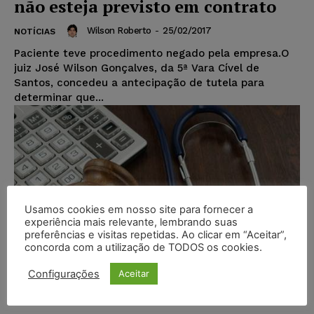
não esteja previsto em contrato
Wilson Roberto
-
25/02/2017
NOTÍCIAS
Paciente teve procedimento negado pela empresa.O
juiz José Wilson Gonçalves, da 5ª Vara Cível de
Santos, concedeu a antecipação de tutela para
determinar que...
Usamos cookies em nosso site para fornecer a
experiência mais relevante, lembrando suas
preferências e visitas repetidas. Ao clicar em “Aceitar”,
concorda com a utilização de TODOS os cookies.
Configurações
Aceitar