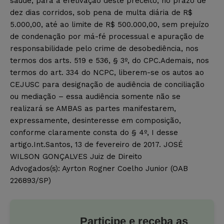
saúde, para a efetivação deste preceito, no prazo de
dez dias corridos, sob pena de multa diária de R$
5.000,00, até ao limite de R$ 500.000,00, sem prejuízo
de condenação por má-fé processual e apuração de
responsabilidade pelo crime de desobediência, nos
termos dos arts. 519 e 536, § 3º, do CPC.Ademais, nos
termos do art. 334 do NCPC, liberem-se os autos ao
CEJUSC para designação de audiência de conciliação
ou mediação – essa audiência somente não se
realizará se AMBAS as partes manifestarem,
expressamente, desinteresse em composição,
conforme claramente consta do § 4º, I desse
artigo.Int.Santos, 13 de fevereiro de 2017. JOSÉ
WILSON GONÇALVES Juiz de Direito
Advogados(s): Ayrton Rogner Coelho Junior (OAB
226893/SP)
Participe e receba as