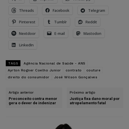
Threads
Facebook
Telegram
Pinterest
Tumblr
Reddit
Nextdoor
E-mail
Mastodon
LinkedIn
TAGS
Agência Nacional de Saúde - ANS
Ayrton Rogner Coelho Junior
contrato
couture
direito do consumidor
José Wilson Gonçalves
Artigo anterior
Próximo artigo
Preconceito contra menor
Justiça fixa dano moral por
gera o dever de indenizar
atropelamento fatal