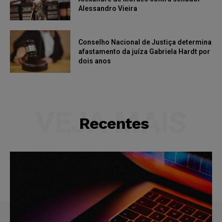
Alessandro Vieira
Conselho Nacional de Justiça determina
afastamento da juíza Gabriela Hardt por
dois anos
VEJA MAIS
Recentes