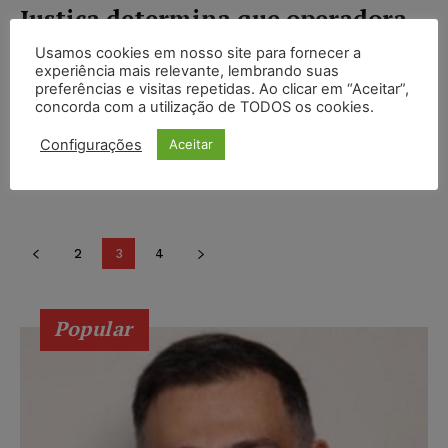
Justiça determina que operadora
de saúde custeie cirurgia
Usamos cookies em nosso site para fornecer a
bariátrica
experiência mais relevante, lembrando suas
preferências e visitas repetidas. Ao clicar em “Aceitar”,
Wilson Roberto
-
18/12/2016
concorda com a utilização de TODOS os cookies.
NOTÍCIAS
Empresa tem dez dias para cumprir decisãoO juiz
Configurações
Aceitar
José Wilson Gonçalves, da 5ª Vara Cível de Santos,
determinou que uma operadora de planos de...
2
3
4
Popular