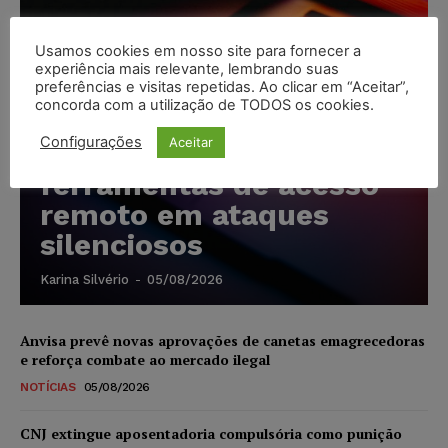
Usamos cookies em nosso site para fornecer a
experiência mais relevante, lembrando suas
Cibercriminosos
preferências e visitas repetidas. Ao clicar em “Aceitar”,
concorda com a utilização de TODOS os cookies.
exploram softwares
Configurações
Aceitar
legítimos para instalar
ferramentas de acesso
remoto em ataques
silenciosos
Karina Silvério
-
05/08/2026
Anvisa prevê novas aprovações de canetas emagrecedoras
e reforça combate ao mercado ilegal
NOTÍCIAS
05/08/2026
CNJ extingue aposentadoria compulsória como punição