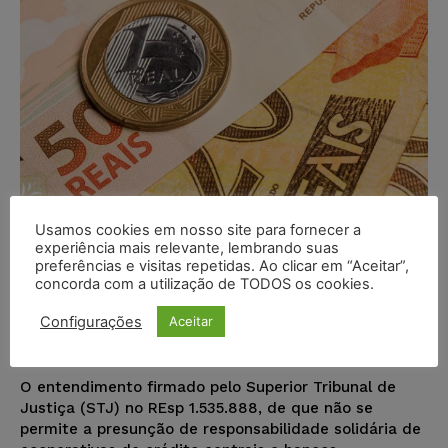
Usamos cookies em nosso site para fornecer a
experiência mais relevante, lembrando suas
Responsabilidade solidária de
preferências e visitas repetidas. Ao clicar em “Aceitar”,
concorda com a utilização de TODOS os cookies.
cooperativa de crédito central não
pode ser presumida
Configurações
Aceitar
Juristas
-
21/10/2018
NOTÍCIAS
O entendimento firmado pelo Superior Tribunal de
Justiça (STJ) no REsp 1.535.888, de que não se
permite a presunção de responsabilidade solidária de