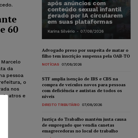
após anúncios com
cedo.
conteúdo sexual infantil
gerado por IA circularem
ante
em suas plataformas
de 60
Karina Silvério
-
07/08/2026
Advogado preso por suspeita de matar o
filho tem inscrição suspensa pela OAB-TO
o Marcelo
NOTÍCIAS
07/08/2026
ata da
ma pessoa
STF amplia isenção de IBS e CBS na
efeitura, o
compra de veículos novos para pessoas
rada nos
com deficiência e autistas de todos os
e teatros e
níveis
DIREITO TRIBUTÁRIO
07/08/2026
Justiça do Trabalho mantém justa causa
de empregado que vendia canetas
emagrecedoras no local de trabalho