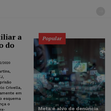
liar a
Popular
o do
12/2020
rtins,
TJ,
lo Crivella,
ivamente em
to esquema
ança o
Meta é alvo de denúncia
ex-