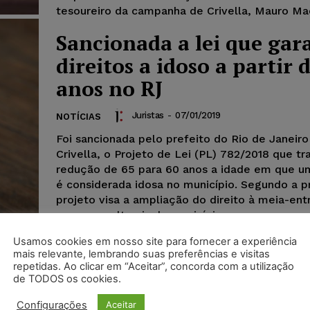
tesoureiro da campanha de Crivella, Mauro Ma
Sancionada a lei que gar
direitos a idoso a partir 
anos no RJ
Juristas
-
07/01/2019
NOTÍCIAS
Foi sancionada pelo prefeito do Rio de Janeir
Crivella, o Projeto de Lei (PL) 782/2018 que tr
redução de 65 para 60 anos a idade em que u
é considerada idosa no município. Segundo a pr
projeto visa a ampliação do direito à meia-ent
espaços culturais do município, como museus 
cinemas.
Usamos cookies em nosso site para fornecer a experiência
mais relevante, lembrando suas preferências e visitas
repetidas. Ao clicar em “Aceitar”, concorda com a utilização
de TODOS os cookies.
TRF1 revoga decisão que
Configurações
Aceitar