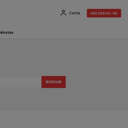
Conta
INSCREVA-SE
dências
BUSCAR