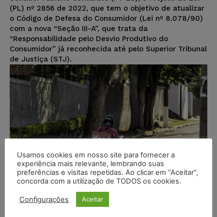
(PL) nº 2856 de 2022, que tem o objetivo de atualizar
o Código de Defesa do Consumidor (Lei nº 8.078/90)
com a nova “Seção III-A”, que trata da
“Responsabilidade pelo Desvio Produtivo do
Consumidor” já reconhecida até pelo Superior Tribunal
de Justiça (STJ).
Usamos cookies em nosso site para fornecer a
experiência mais relevante, lembrando suas
preferências e visitas repetidas. Ao clicar em “Aceitar”,
concorda com a utilização de TODOS os cookies.
Configurações
Aceitar