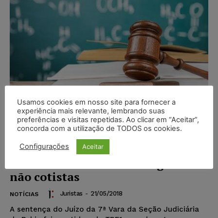
Usamos cookies em nosso site para fornecer a
experiência mais relevante, lembrando suas
preferências e visitas repetidas. Ao clicar em “Aceitar”,
concorda com a utilização de TODOS os cookies.
Candidata não poderá se
Configurações
Aceitar
matricular por não ter se
classificado dentro das vagas de
não cotistas
Juristas
-
21/05/2018
NOTÍCIAS
A sentença do Juízo da 7ª Vara da Seção Judiciária