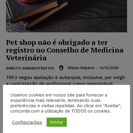
Pet shop não é obrigado a ter
registro no Conselho de Medicina
Veterinária
Wilson Roberto
-
14/12/2016
DIREITO ADMINISTRATIVO
TRF3 negou apelação à autarquia, inclusive, por exigir
a contratação de profissional como responsável
técnico pelo estabelecimentoA Terceira Turma do
Usamos cookies em nosso site para fornecer a
Tribunal Regional Federal da...
experiência mais relevante, lembrando suas
preferências e visitas repetidas. Ao clicar em “Aceitar”,
concorda com a utilização de TODOS os cookies.
Popular
Configurações
Aceitar