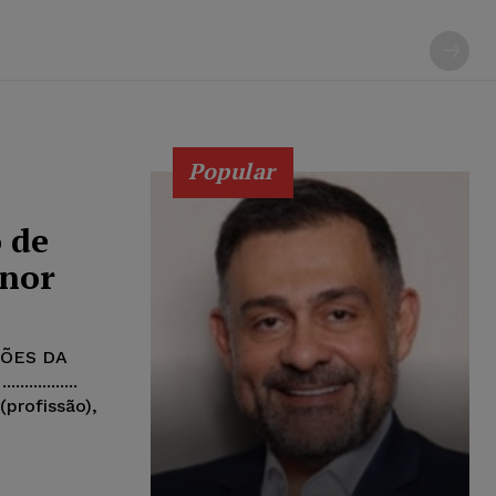
Popular
 de
enor
SÕES DA
...........
...(profissão),