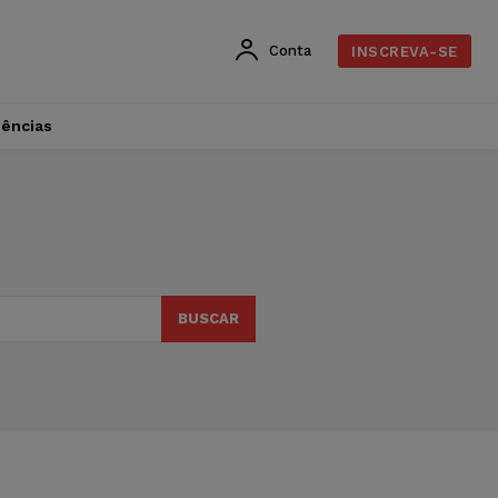
Conta
INSCREVA-SE
dências
BUSCAR