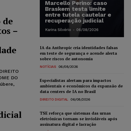
Marcello Perino: caso
Braskem testa limite
entre tutela cautelar e
 de
recuperação judicial
tos –
Karina Silvério
-
06/08/2026
dade
IA da Anthropic cria identidades falsas
em teste de segurança e acende alerta
sobre riscos de autonomia
NOTÍCIAS
06/08/2026
DIREITO
NOME DO
Especialistas alertam para impactos
úbere,
ambientais e econômicos da expansão de
data centers de IA no Brasil
DIREITO DIGITAL
06/08/2026
icial
TSE reforça que sistemas das urnas
eletrônicas tornam-se invioláveis após
assinatura digital e lacração