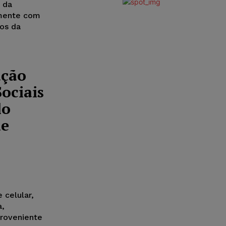
 da
lmente com
mos da
ação
ociais
lo
de
 celular,
a,
roveniente