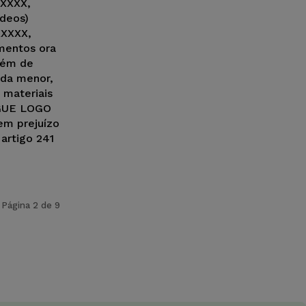
 XXXX,
deos)
XXXXX,
mentos ora
lém de
 da menor,
 materiais
IGUE LOGO
em prejuízo
 artigo 241
Página 2 de 9