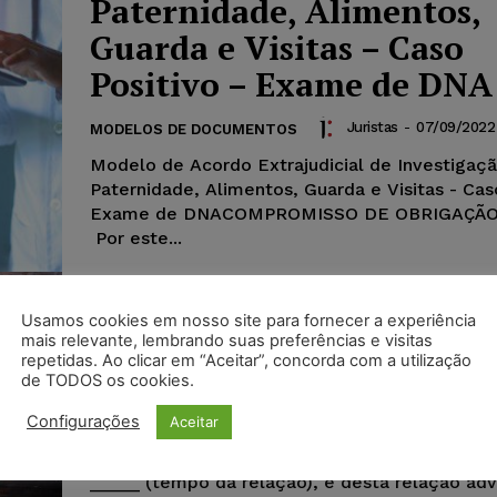
Paternidade, Alimentos,
Guarda e Visitas – Caso
Positivo – Exame de DNA
Juristas
-
07/09/2022
MODELOS DE DOCUMENTOS
Modelo de Acordo Extrajudicial de Investigaç
Paternidade, Alimentos, Guarda e Visitas - Cas
Exame de DNACOMPROMISSO DE OBRIGAÇÃO
Por este...
Usamos cookies em nosso site para fornecer a experiência
Modelo de Petição – Ação
mais relevante, lembrando suas preferências e visitas
repetidas. Ao clicar em “Aceitar”, concorda com a utilização
Guarda e Tutela de Meno
de TODOS os cookies.
Configurações
Aceitar
Juristas
-
29/07/2022
MODELOS DE PETIÇÃO
As partes tiveram relacionamento amoroso qu
_____ (tempo da relação), e desta relação adv