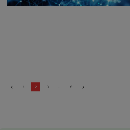
1
2
3
...
9