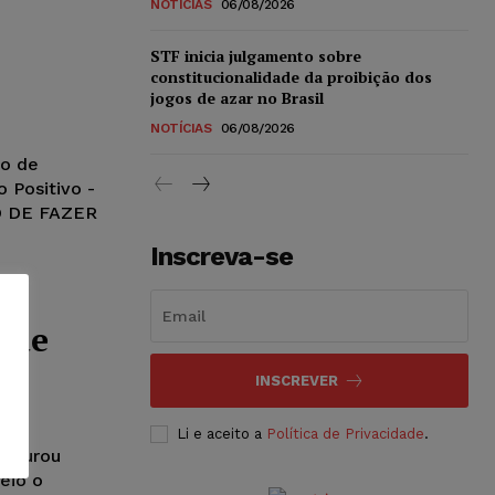
NOTÍCIAS
06/08/2026
STF inicia julgamento sobre
constitucionalidade da proibição dos
jogos de azar no Brasil
NOTÍCIAS
06/08/2026
ão de
o Positivo -
 DE FAZER
Inscreva-se
 de
r
INSCREVER
Li e aceito a
Política de Privacidade
.
e durou
eio o