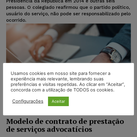
Presidência da República em 2014 e outras seis
pessoas. O colegiado reafirmou que o partido político,
usuário do serviço, não pode ser responsabilizado pelo
ocorrido.
Usamos cookies em nosso site para fornecer a
experiência mais relevante, lembrando suas
preferências e visitas repetidas. Ao clicar em “Aceitar”,
concorda com a utilização de TODOS os cookies.
Configurações
Aceitar
Modelo de contrato de prestação
de serviços advocatícios