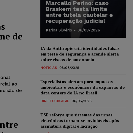
Marcello Perino: caso
Braskem testa limite
entre tutela cautelar e
recuperação judicial
as
Karina Silvério
-
06/08/2026
me de
IA da Anthropic cria identidades falsas
em teste de segurança e acende alerta
sobre riscos de autonomia
NOTÍCIAS
06/08/2026
ional
Especialistas alertam para impactos
rcial ao
ambientais e econômicos da expansão de
ecisão de
data centers de IA no Brasil
DIREITO DIGITAL
06/08/2026
TSE reforça que sistemas das urnas
eletrônicas tornam-se invioláveis após
ntre
assinatura digital e lacração