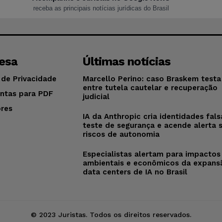
receba as principais notícias jurídicas do Brasil
esa
Últimas notícias
 de Privacidade
Marcello Perino: caso Braskem testa 
entre tutela cautelar e recuperação
ntas para PDF
judicial
res
IA da Anthropic cria identidades fal
o
teste de segurança e acende alerta 
riscos de autonomia
Especialistas alertam para impactos
ambientais e econômicos da expans
data centers de IA no Brasil
© 2023 Juristas. Todos os direitos reservados.