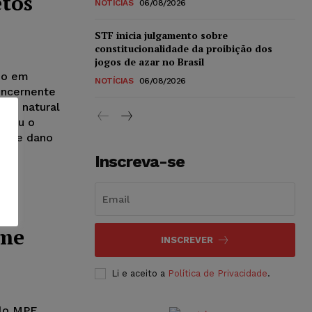
etos
NOTÍCIAS
06/08/2026
STF inicia julgamento sobre
constitucionalidade da proibição dos
jogos de azar no Brasil
ado em
NOTÍCIAS
06/08/2026
concernente
ção natural
minou o
to de dano
Inscreva-se
da
ir
ime
INSCREVER
Li e aceito a
Política de Privacidade
.
elo MPF