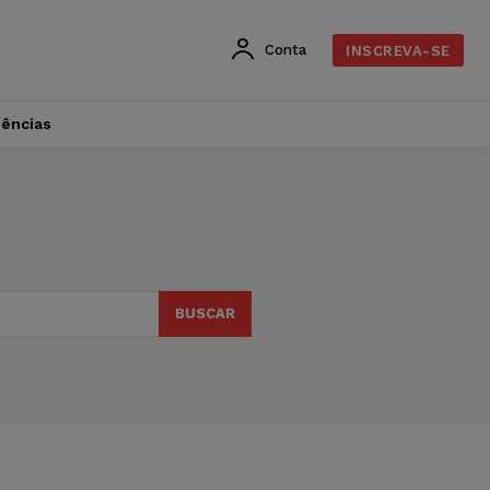
Conta
INSCREVA-SE
dências
BUSCAR