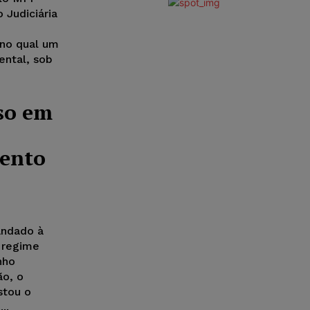
 Judiciária
 no qual um
ntal, sob
so em
ento
andado à
 regime
nho
ão, o
stou o
..