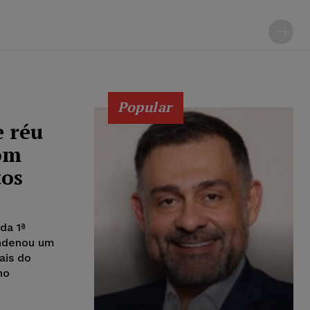
Popular
 réu
om
tos
da 1ª
ondenou um
ais do
no