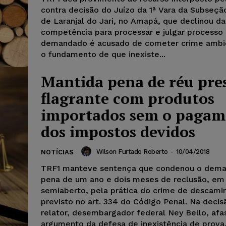
contra decisão do Juízo da 1ª Vara da Subseção
de Laranjal do Jari, no Amapá, que declinou da
competência para processar e julgar processo
demandado é acusado de cometer crime ambie
o fundamento de que inexiste...
Mantida pena de réu pre
flagrante com produtos
importados sem o pagam
dos impostos devidos
Wilson Furtado Roberto
-
10/04/2018
NOTÍCIAS
TRF1 manteve sentença que condenou o dem
pena de um ano e dois meses de reclusão, em
semiaberto, pela prática do crime de descami
previsto no art. 334 do Código Penal. Na decis
relator, desembargador federal Ney Bello, afa
argumento da defesa de inexistência de prova..