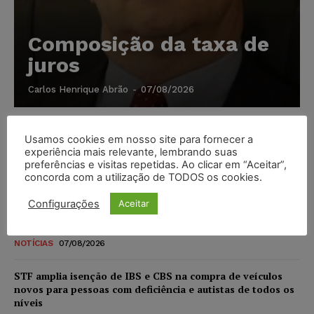
Composição da taxa de
juros
Carlos Henrique Abrão
-
07/08/2026
Meta é alvo de denúncia após anúncios com conteúdo
Usamos cookies em nosso site para fornecer a
sexual infantil gerado por IA circularem em suas
experiência mais relevante, lembrando suas
plataformas
preferências e visitas repetidas. Ao clicar em “Aceitar”,
concorda com a utilização de TODOS os cookies.
NOTÍCIAS
07/08/2026
Configurações
Aceitar
Advogado preso por suspeita de matar o filho tem
inscrição suspensa pela OAB-TO
NOTÍCIAS
07/08/2026
STF amplia isenção de IBS e CBS na compra de veículos
novos para pessoas com deficiência e autistas de todos os
níveis