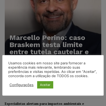
Marcello Perino: caso
Braskem testa limite
entre tutela cautelar e
recuperação judicial
Usamos cookies em nosso site para fornecer a
Karina Silvério
-
06/08/2026
experiência mais relevante, lembrando suas
preferências e visitas repetidas. Ao clicar em “Aceitar”,
concorda com a utilização de TODOS os cookies.
IA da Anthropic cria identidades falsas em teste de
Configurações
Aceitar
segurança e acende alerta sobre riscos de autonomia
NOTÍCIAS
06/08/2026
Especialistas alertam para impactos ambientais e