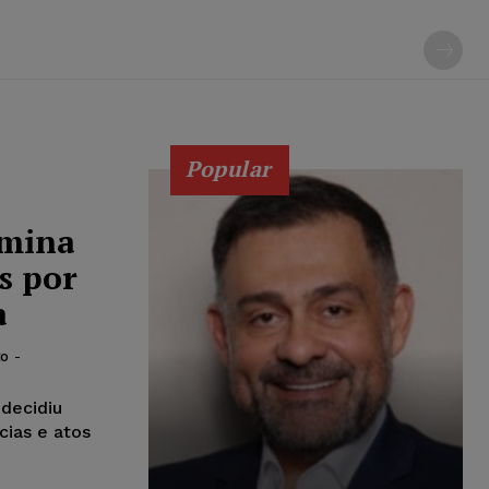
Popular
rmina
s por
a
to
-
 decidiu
cias e atos