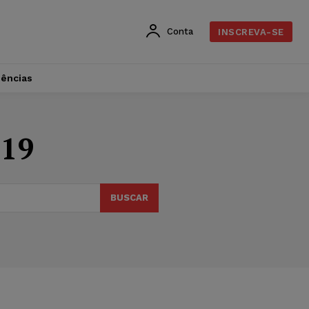
Conta
INSCREVA-SE
dências
-19
BUSCAR