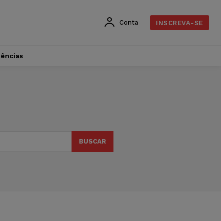
Conta
INSCREVA-SE
dências
BUSCAR