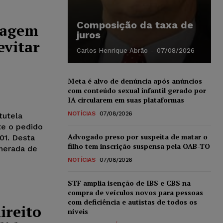
Composição da taxa de
viagem
juros
evitar
Carlos Henrique Abrão
-
07/08/2026
Meta é alvo de denúncia após anúncios
com conteúdo sexual infantil gerado por
IA circularem em suas plataformas
NOTÍCIAS
07/08/2026
tutela
te o pedido
Advogado preso por suspeita de matar o
01. Desta
filho tem inscrição suspensa pela OAB-TO
unerada de
NOTÍCIAS
07/08/2026
STF amplia isenção de IBS e CBS na
compra de veículos novos para pessoas
com deficiência e autistas de todos os
ireito
níveis