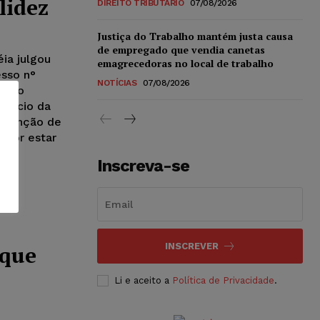
lidez
DIREITO TRIBUTÁRIO
07/08/2026
Justiça do Trabalho mantém justa causa
de empregado que vendia canetas
ia julgou
emagrecedoras no local de trabalho
esso n°
NOTÍCIAS
07/08/2026
ituto
efício da
m função de
l por estar
Inscreva-se
 que
INSCREVER
Li e aceito a
Política de Privacidade
.