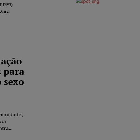
(TRF1)
Vara
lação
s para
o sexo
animidade,
por
tra...