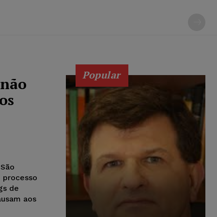
Popular
 não
os
 São
 processo
gs de
ausam aos